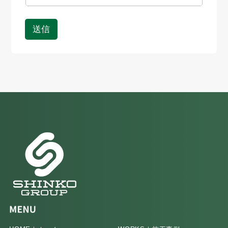
【プライバシーポリシー】
株式会社シンコウでは個人情報の取り扱いにつき、業
務実態に応じた個人情報保護のための管理体制を確立
送信
するとともに、適切かつ慎重に取り扱い致します。
・個人情報の取り扱いについて
個人情報を収集する際は、適切な範囲で適法かつ公正
な手段で個人情報を収集致します。当社では次のよう
な場合に必要な範囲で個人情報を収集する場合がござ
います。
1，当社のサービスについてのお問い合わせ
2，サービスに関するお見積りやご依頼
3，その他のお問い合わせ