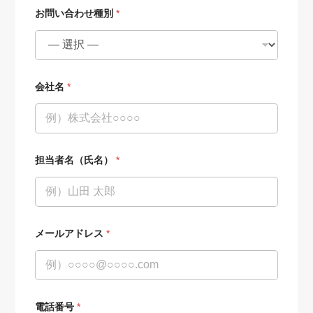
お問い合わせ種別
*
会社名
*
担当者名（氏名）
*
お
メールアドレス
*
問
い
合
わ
せ
種
別
電話番号
*