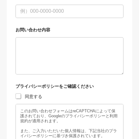
お
問
い
合
わ
せ
お問い合わせ内容
種
別
会
社
名
プライバシーポリシーをご確認ください
同意する
このお問い合わせフォームはreCAPTCHAによって保
護されており、Googleのプライバシーポリシーと利用
規約が適用されます。
また、ご入力いただいた個人情報は、下記当社のプラ
イバシーポリシーに基づき保護されています。